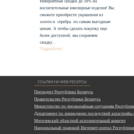
Невероятные скидки до 50% на
восхитительные ювелирные изделия! Вы
сможете приобрести украшения из
золота и серебра по самым выгодным
ценам. А чтобы сделать покупку еще
более доступной, мы сохраняем
скидку...
Подробнее...
ССЫЛКИ НА WEB-РЕСУРСЫ
Президент Республики Беларусь
Правительство Республики Беларусь
Министерство по чрезвычайным ситуациям Республик
Департамент по ликвидации последствий катастрофы
Могилевский областной исполнительный комитет
Национальный правовой Интернет-портал Республики