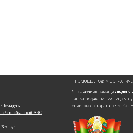
ПОМОЩЬ ЛЮДЯМ С ОГРАНИЧ
Для оказания помощи
люди с
сопровождающие их лица могу
Универмага, характере и объе
и Беларусь
 на Чернобыльской АЭС
 Беларусь