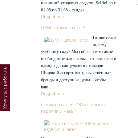
ланы по
позиции* уходовых средств SelfieLab с
деологии
кции
01.08 по 31.08 - скидка...
арты
ассрочки
Подробнее...
Дисконтные
Бонусные
ертификаты
ЦУМ: к школе готов!
слуги
братная
вязь
Готовитесь к
тзывы на
айте
новому
Отзывы на
Яндексе
Обращение
учебному году? Мы собрали все самое
к
руководству
необходимое для школы – от рюкзаков и
аша
оманда
одежды до канцелярских товаров.
онтакты
Хочу у вас работать
рафик
Широкий ассортимент, качественные
аботы
О
бренды и доступные цены – чтобы
ваш...
Подробнее...
Скидки в отделе "Ювелирные
изделия и часы"