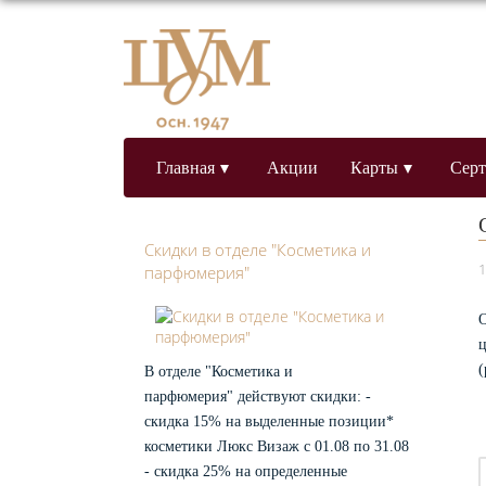
нте
нет
ага
зин
тол
Главная
Акции
Карты
Сер
вая
УМ
Скидки в отделе "Косметика и
1
парфюмерия"
арт
а
О
ост
ц
(
В отделе "Косметика и
ь
парфюмерия" действуют скидки: -
вная
ас
скидка 15% на выделенные позиции*
аши
аграды
косметики Люкс Визаж с 01.08 по 31.08
кционерам
роцедуры
- скидка 25% на определенные
акупки